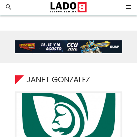
search
menu
JANET GONZALEZ