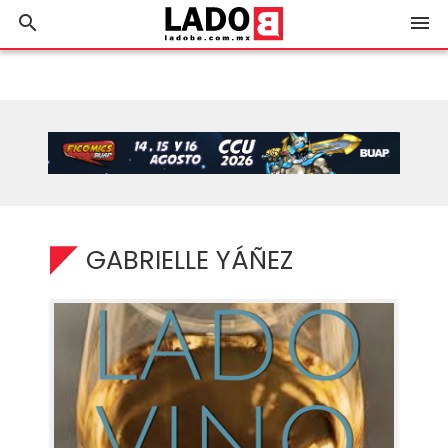
search
menu
GABRIELLE YÁÑEZ