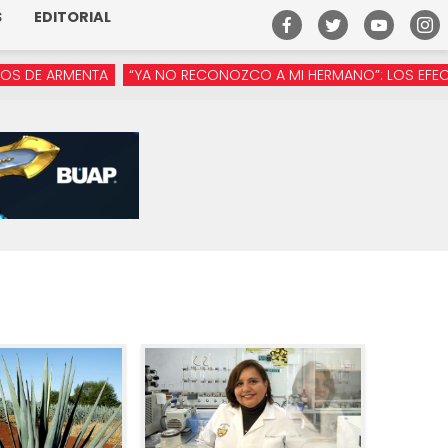
S
EDITORIAL
 ARMENTA
“YA NO RECONOZCO A MI HERMANO”: LOS EFECTOS DE