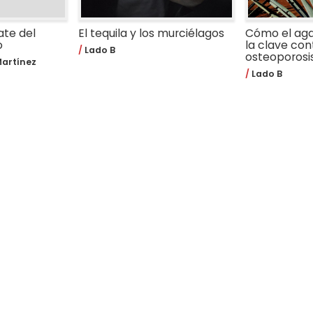
ate del
El tequila y los murciélagos
Cómo el aga
o
la clave con
Lado B
osteoporosi
artínez
Lado B