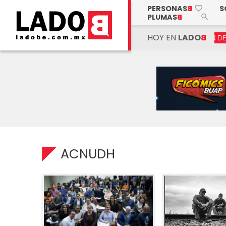
PERSONAS
B
S
favorite_border
PLUMAS
B
search
HOY EN
LADO
B
CAROL ESPÍNDOLA PRESENTA SU FOTOLIBRO “EL ORIGEN DE LA MU
ACNUDH