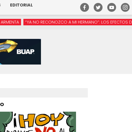
S
EDITORIAL
“YA NO RECONOZCO A MI HERMANO”: LOS EFECTOS DE LA MANÓSF
PO