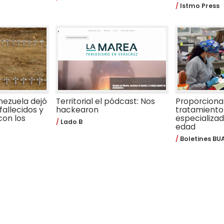
Istmo Press
nezuela dejó
Territorial el pódcast: Nos
Proporcion
fallecidos y
hackearon
tratamiento
con los
especializa
Lado B
edad
Boletines BU