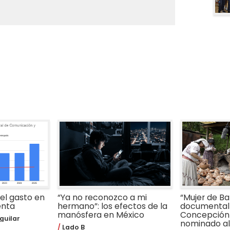
 el gasto en
“Ya no reconozco a mi
“Mujer de Bar
enta
hermano”: los efectos de la
documental 
manósfera en México
Concepción
guilar
nominado al 
Lado B