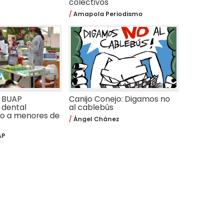
colectivos
Amapola Periodismo
a BUAP
Canijo Conejo: Digamos no
 dental
al cablebús
do a menores de
Ángel Chánez
AP