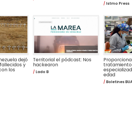
Istmo Press
nezuela dejó
Territorial el pódcast: Nos
Proporcion
fallecidos y
hackearon
tratamiento
con los
especializa
Lado B
edad
Boletines BU