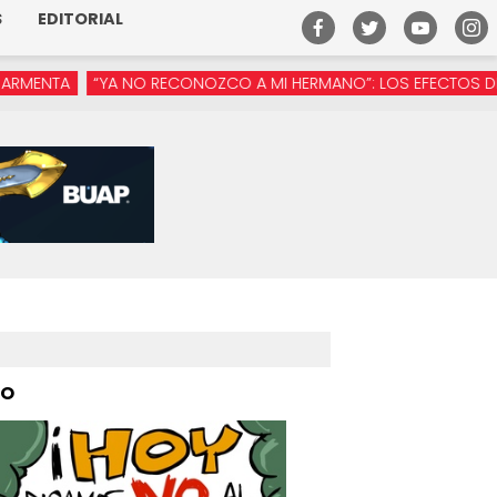
S
EDITORIAL
“YA NO RECONOZCO A MI HERMANO”: LOS EFECTOS DE LA MANÓSF
PO