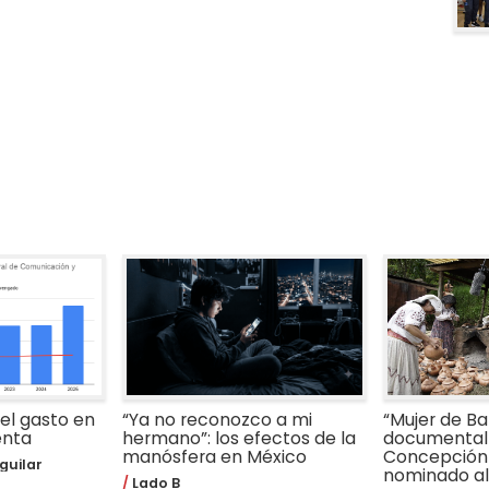
 el gasto en
“Ya no reconozco a mi
“Mujer de Bar
enta
hermano”: los efectos de la
documental 
manósfera en México
Concepción
guilar
nominado al 
Lado B