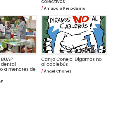
colectivos
Amapola Periodismo
a BUAP
Canijo Conejo: Digamos no
 dental
al cablebús
do a menores de
Ángel Chánez
AP