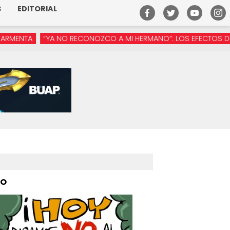
S
EDITORIAL
“YA NO RECONOZCO A MI HERMANO”: LOS EFECTOS DE LA MANÓSF
PO