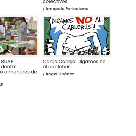
colectivos
Amapola Periodismo
a BUAP
Canijo Conejo: Digamos no
 dental
al cablebús
do a menores de
Ángel Chánez
AP