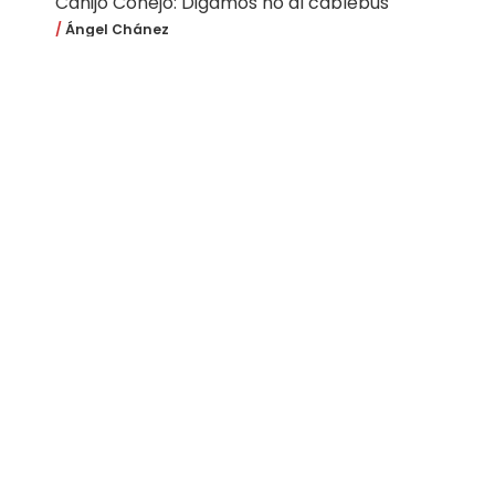
Canijo Conejo: Digamos no al cablebús
Ángel Chánez