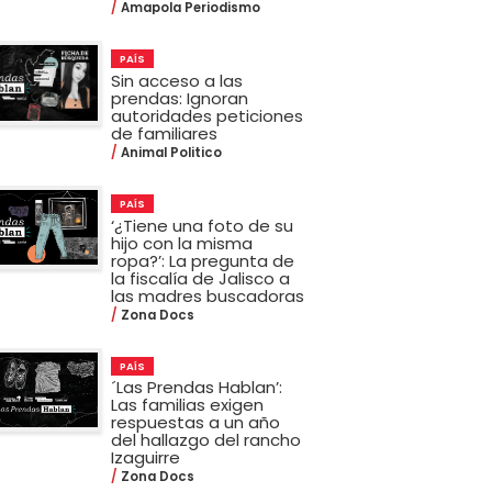
Amapola Periodismo
PAÍS
Sin acceso a las
prendas: Ignoran
autoridades peticiones
de familiares
Animal Politico
PAÍS
‘¿Tiene una foto de su
hijo con la misma
ropa?’: La pregunta de
la fiscalía de Jalisco a
las madres buscadoras
Zona Docs
PAÍS
´Las Prendas Hablan’:
Las familias exigen
respuestas a un año
del hallazgo del rancho
Izaguirre
Zona Docs