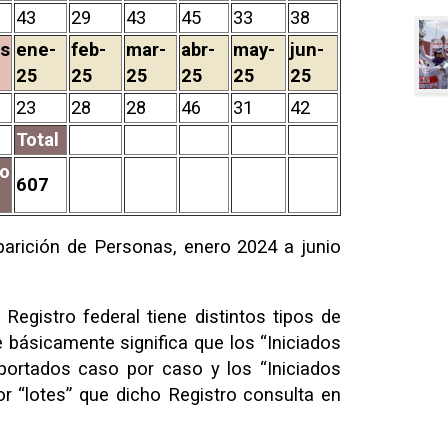
43
29
43
45
33
38
s
ene-
feb-
mar-
abr-
may-
jun-
25
25
25
25
25
25
23
28
28
46
31
42
Total
o
607
arición de Personas, enero 2024 a junio
Registro federal tiene distintos tipos de
 básicamente significa que los “Iniciados
portados caso por caso y los “Iniciados
r “lotes” que dicho Registro consulta en