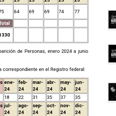
75
64
69
69
74
77
Total
1330
arición de Personas, enero 2024 a junio
a correspondiente en el Registro federal:
s
ene-
feb-
mar-
abr-
may-
jun-
24
24
24
24
24
24
18
22
31
35
37
35
s
jul-
ago-
sep-
oct-
nov-
dic-
24
24
24
24
24
24