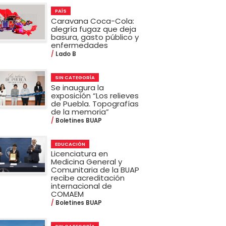
PAÍS
Caravana Coca-Cola:
alegría fugaz que deja
basura, gasto público y
enfermedades
Lado B
SIN CATEGORÍA
Se inaugura la
exposición “Los relieves
de Puebla. Topografías
de la memoria”
Boletines BUAP
EDUCACIÓN
Licenciatura en
Medicina General y
Comunitaria de la BUAP
recibe acreditación
internacional de
COMAEM
Boletines BUAP