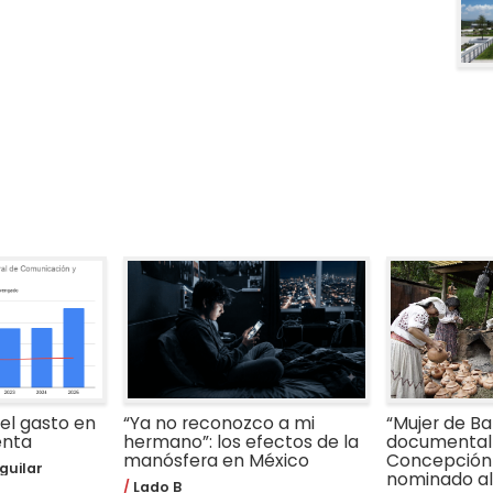
 el gasto en
“Ya no reconozco a mi
“Mujer de Bar
enta
hermano”: los efectos de la
documental 
manósfera en México
Concepción
guilar
nominado al 
Lado B