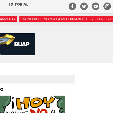
S
EDITORIAL
YA NO RECONOZCO A MI HERMANO”: LOS EFECTOS DE LA MANÓSFE
PO