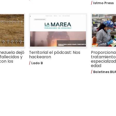
Istmo Press
nezuela dejó
Territorial el pódcast: Nos
Proporcion
fallecidos y
hackearon
tratamiento
con los
especializa
Lado B
edad
Boletines BU