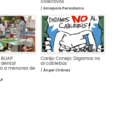
colectivos
Amapola Periodismo
a BUAP
Canijo Conejo: Digamos no
 dental
al cablebús
do a menores de
Ángel Chánez
AP