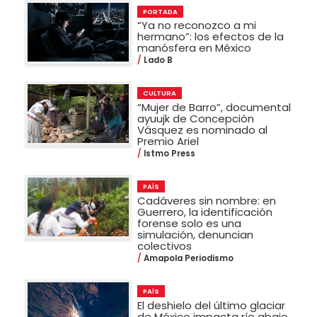
PORTADA
“Ya no reconozco a mi
hermano”: los efectos de la
manósfera en México
Lado B
CULTURA
“Mujer de Barro”, documental
ayuujk de Concepción
Vásquez es nominado al
Premio Ariel
Istmo Press
PAÍS
Cadáveres sin nombre: en
Guerrero, la identificación
forense solo es una
simulación, denuncian
colectivos
Amapola Periodismo
PAÍS
El deshielo del último glaciar
de México impacta río abajo