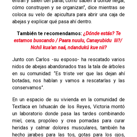
entran y salen del panal, cómo saben a dónde llegar,
cómo construyen y se organizan”, dice mientras se
coloca su velo de apicultura para abrir una caja de
abejas y explicar qué pasa ahí dentro.
También te recomendamos:
¿Dónde estás? Te
estamos buscando / Paara nuulu, Canayubidu lii?/
Nchíi kua’an naá, ndandukú kue nii?
Junto con Carlos -su esposo- ha rescatado varios
nidos de abejas abandonados tras la tala de árboles
en su comunidad: “Es triste ver que las dejan ahí
botadas, nos hablan y vamos a rescatarlas y las
conservamos”.
En un espacio de su vivienda en la comunidad de
Textlaca en Ixhuacán de los Reyes, Victoria montó
un laboratorio donde pasa las tardes combinando
miel, cera, propóleo y crea pomadas para curar
heridas y calmar dolores musculares, también ha
hecho jarabes para las tos, gotas para los ojos,