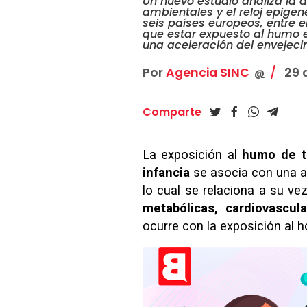
Un nuevo estudio analiza la 
ambientales y el reloj epigen
seis países europeos, entre 
que estar expuesto al humo 
una aceleración del envejeci
Por
Agencia SINC
29 
@
Comparte
La exposición al
humo de t
infancia
se asocia con una a
lo cual se relaciona a su v
metabólicas, cardiovascul
ocurre con la exposición al h