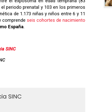
entre el exposoma en edad temprana (83
el periodo prenatal y 103 en los primeros
nética de 1.173 niñas y niños entre 6 y 11
ue comprende
seis cohortes de nacimiento
como España
.
ia SINC
INC
ia SINC