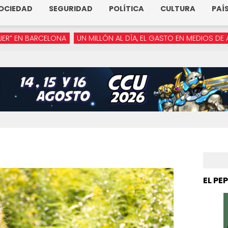
OCIEDAD
SEGURIDAD
POLÍTICA
CULTURA
PAÍ
LONA
UN MILLÓN AL DÍA, EL GASTO EN MEDIOS DE ARMENTA
“Y
EL PE