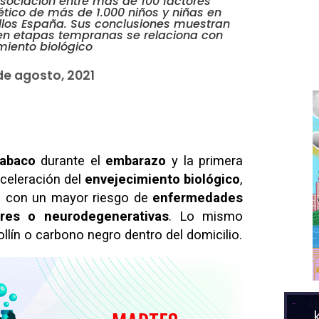
asociación entre más de 100 factores
ético de más de 1.000 niños y niñas en
ellos España. Sus conclusiones muestran
en etapas tempranas se relaciona con
miento biológico
de agosto, 2021
abaco
durante el
embarazo
y la primera
celeración del
envejecimiento biológico
,
ez con un mayor riesgo de
enfermedades
ares o neurodegenerativas
. Lo mismo
ollín o carbono negro dentro del domicilio.