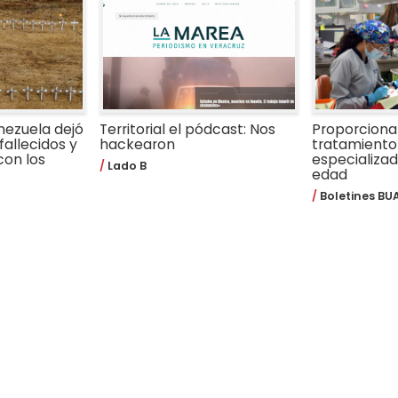
nezuela dejó
Territorial el pódcast: Nos
Proporcion
fallecidos y
hackearon
tratamiento
con los
especializa
Lado B
edad
Boletines BU