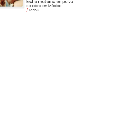
leche materna en polvo
se abre en México
Lado B