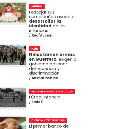
MUNDO
Festejar sus
cumpleaños ayuda a
desarrollar la
identidad
de las
infancias
Red/Acción .
PAÍS
Niños toman armas
en Guerrero
, exigen al
gobierno detener
delincuencia y
discriminación
Animal Politico
PERO ME CHINGUÉ LA RODILLA
Fútbol infancia
Lado B
CIENCIA Y TECNOLOGÍA
El primer banco de