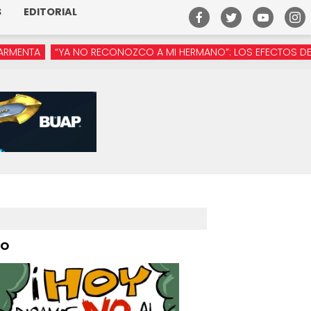
S
EDITORIAL
A NO RECONOZCO A MI HERMANO”: LOS EFECTOS DE LA MANÓSFER
PO