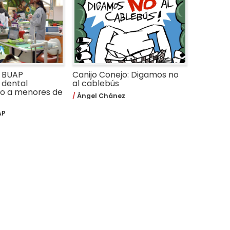
a BUAP
Canijo Conejo: Digamos no
 dental
al cablebús
do a menores de
Ángel Chánez
AP