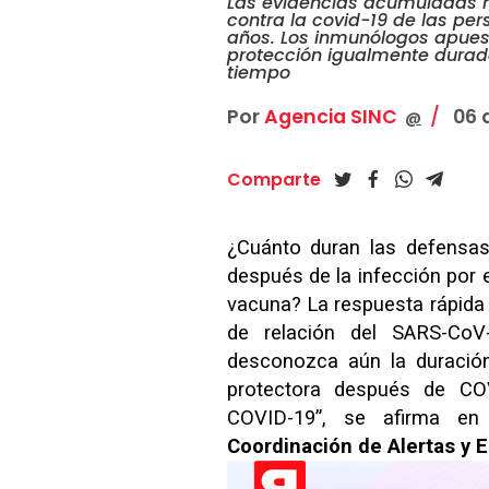
Las evidencias acumuladas h
contra la covid-19 de las pe
años. Los inmunólogos apues
protección igualmente durad
tiempo
Por
Agencia SINC
06 d
@
Comparte
¿Cuánto duran las defensas
después de la infección por 
vacuna? La respuesta rápida
de relación del SARS-Co
desconozca aún la duració
protectora después de CO
COVID-19”, se afirma en
Coordinación de Alertas y 