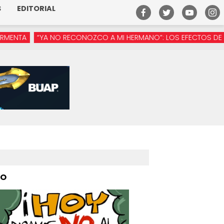
S
EDITORIAL
YA NO RECONOZCO A MI HERMANO”: LOS EFECTOS DE LA MANÓSFE
PO