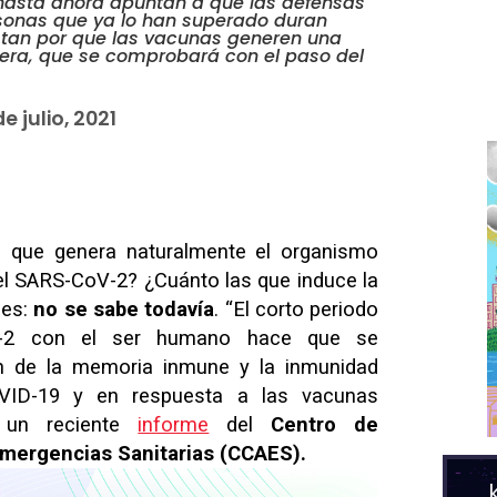
asta ahora apuntan a que las defensas
rsonas que ya lo han superado duran
tan por que las vacunas generen una
era, que se comprobará con el paso del
e julio, 2021
 que genera naturalmente el organismo
el SARS-CoV-2? ¿Cuánto las que induce la
 es:
no se sabe todavía
. “El corto periodo
V-2 con el ser humano hace que se
n de la memoria inmune y la inmunidad
VID-19 y en respuesta a las vacunas
 un reciente
informe
del
Centro de
Emergencias Sanitarias (CCAES).