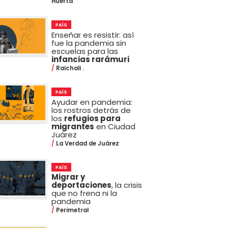
Huerta
PAÍS
Enseñar es resistir: así
fue la pandemia sin
escuelas para las
infancias rarámuri
Raichali .
PAÍS
Ayudar en pandemia:
los rostros detrás de
los
refugios para
migrantes
en Ciudad
Juárez
La Verdad de Juárez
PAÍS
Migrar y
deportaciones
, la crisis
que no frena ni la
pandemia
Perimetral