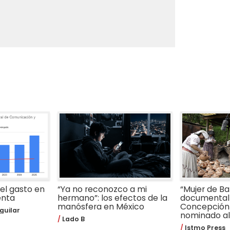
 el gasto en
“Ya no reconozco a mi
“Mujer de Bar
enta
hermano”: los efectos de la
documental 
manósfera en México
Concepción
guilar
nominado al 
Lado B
Istmo Press