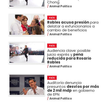
Chong
Animal Politico
PAÍS
Robles acusa presión
para
delatar a exfuncionarios a
cambio de beneficios
Animal Politico
PAÍS
Audiencia clave: posible
juicio exprés y
pena
reducida para Rosario
Robles
Animal Politico
PAÍS
Auditoría denuncia
presuntos
desvíos por más
de 2 mil mdp
en gobierno
de EPN
Animal Politico