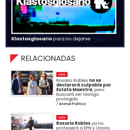
Klastosglosario
para no dejarse
RELACIONADAS
PAÍS
Rosario Robles
no se
declarará culpable por
Estafa Maestra
, pero
buscará ser testigo
protegido
Animal Politico
PAÍS
Rosario Robles
ya no
protegerá a EPN y Osorio