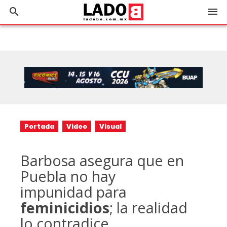
search
menu
Portada
Video
Visual
Barbosa asegura que en
Puebla no hay
impunidad para
feminicidios
; la realidad
lo contradice