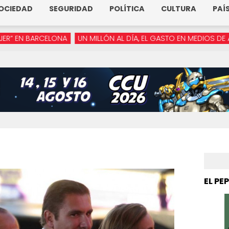
OCIEDAD
SEGURIDAD
POLÍTICA
CULTURA
PAÍ
LONA
UN MILLÓN AL DÍA, EL GASTO EN MEDIOS DE ARMENTA
“Y
EL PE