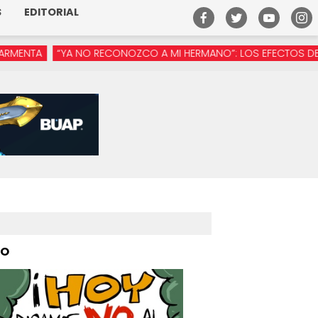
S
EDITORIAL
A NO RECONOZCO A MI HERMANO”: LOS EFECTOS DE LA MANÓSFER
PO