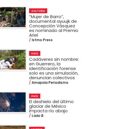
CULTURA
“Mujer de Barro”,
documental ayuujk de
Concepción Vásquez
es nominado al Premio
Ariel
Istmo Press
PAÍS
Cadáveres sin nombre:
en Guerrero, la
identificación forense
solo es una simulación,
denuncian colectivos
Amapola Periodismo
PAÍS
El deshielo del último
glaciar de México
impacta río abajo
Lado B