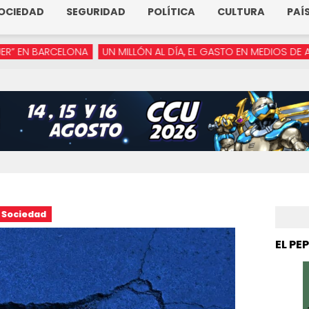
OCIEDAD
SEGURIDAD
POLÍTICA
CULTURA
PAÍ
ELONA
UN MILLÓN AL DÍA, EL GASTO EN MEDIOS DE ARMENTA
“Y
Sociedad
EL PE