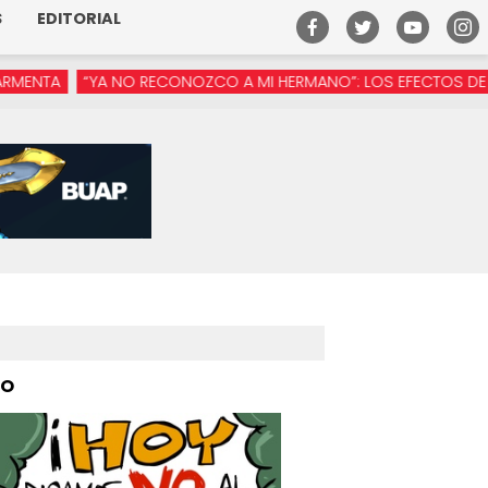
S
EDITORIAL
A NO RECONOZCO A MI HERMANO”: LOS EFECTOS DE LA MANÓSFE
PO