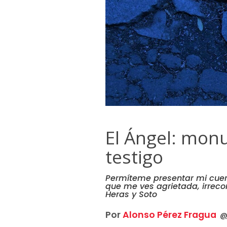
El Ángel: mon
testigo
Permíteme presentar mi cuerp
que me ves agrietada, irreco
Heras y Soto
Por
Alonso Pérez Fragua
@