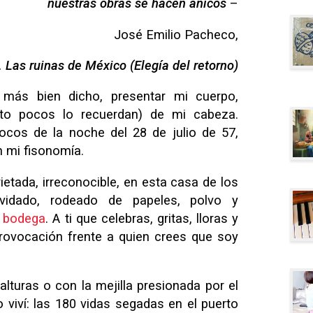
nuestras obras se hacen añicos
–
José Emilio Pacheco,
I. Las ruinas de México (Elegía del retorno)
más bien dicho, presentar mi cuerpo,
sto pocos lo recuerdan) de mi cabeza.
ocos de la noche del 28 de julio de 57,
 mi fisonomía.
ietada, irreconocible, en esta casa de los
vidado, rodeado de papeles, polvo y
a
bodega
. A ti que celebras, gritas, lloras y
provocación frente a quien crees que soy
 alturas o con la mejilla presionada por el
o viví: las 180 vidas segadas en el puerto