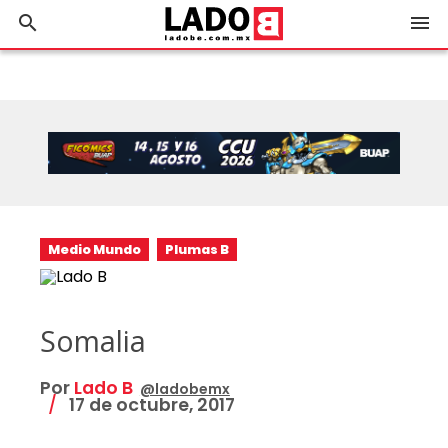
search
menu
Medio Mundo
Plumas B
Somalia
Por
Lado B
@ladobemx
17 de octubre, 2017