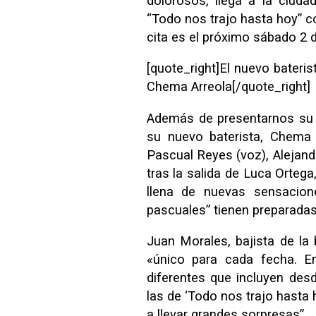
dolorosos, llega a la ciud
“Todo nos trajo hasta hoy” co
cita es el próximo sábado 2 
[quote_right]El nuevo bateri
Chema Arreola[/quote_right]
Además de presentarnos su 
su nuevo baterista, Chema 
Pascual Reyes (voz), Alejand
tras la salida de Luca Orteg
llena de nuevas sensacio
pascuales” tienen preparadas
Juan Morales, bajista de la
«único para cada fecha. E
diferentes que incluyen desd
las de ‘Todo nos trajo hasta h
a llevar grandes sorpresas”.