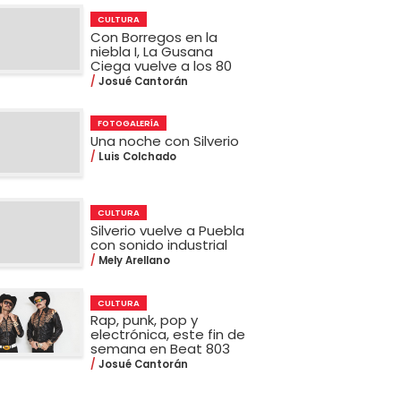
CULTURA
Con Borregos en la
niebla I, La Gusana
Ciega vuelve a los 80
Josué Cantorán
FOTOGALERÍA
Una noche con Silverio
Luis Colchado
CULTURA
Silverio vuelve a Puebla
con sonido industrial
Mely Arellano
CULTURA
Rap, punk, pop y
electrónica, este fin de
semana en Beat 803
Josué Cantorán