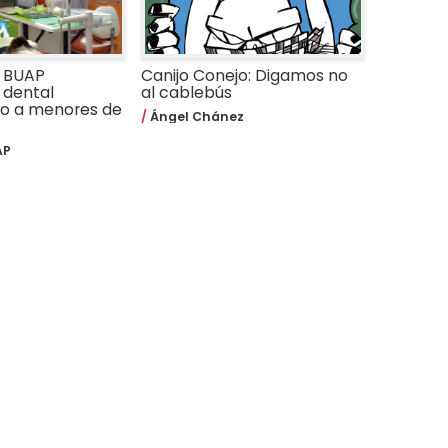
a BUAP
Canijo Conejo: Digamos no
 dental
al cablebús
do a menores de
Ángel Chánez
AP