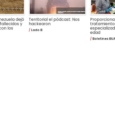
nezuela dejó
Territorial el pódcast: Nos
Proporcion
fallecidos y
hackearon
tratamiento
con los
especializa
Lado B
edad
Boletines BU