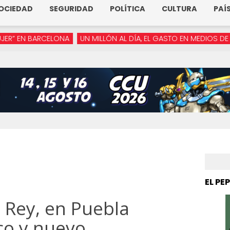
OCIEDAD
SEGURIDAD
POLÍTICA
CULTURA
PAÍ
RCELONA
UN MILLÓN AL DÍA, EL GASTO EN MEDIOS DE ARMENTA
EL PE
 Rey, en Puebla
co y nuevo