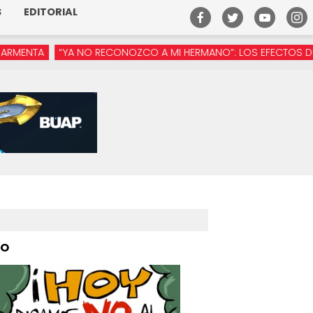
S
EDITORIAL
“YA NO RECONOZCO A MI HERMANO”: LOS EFECTOS DE LA MANÓS
PO