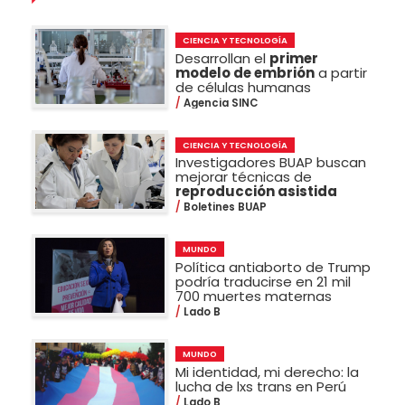
CIENCIA Y TECNOLOGÍA
Desarrollan el
primer
modelo de embrión
a partir
de células humanas
Agencia SINC
CIENCIA Y TECNOLOGÍA
Investigadores BUAP buscan
mejorar técnicas de
reproducción asistida
Boletines BUAP
MUNDO
Política antiaborto de Trump
podría traducirse en 21 mil
700 muertes maternas
Lado B
MUNDO
Mi identidad, mi derecho: la
lucha de lxs trans en Perú
Lado B