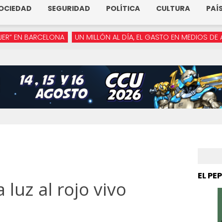
OCIEDAD
SEGURIDAD
POLÍTICA
CULTURA
PAÍ
NA
UN MILLÓN AL DÍA, EL GASTO EN MEDIOS DE ARMENTA
“YA 
EL PE
a luz al rojo vivo