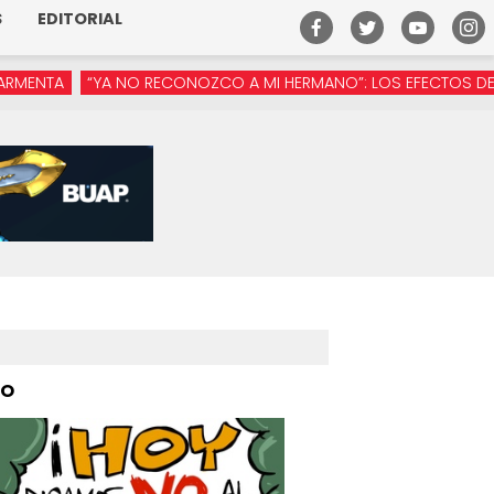
S
EDITORIAL
NO RECONOZCO A MI HERMANO”: LOS EFECTOS DE LA MANÓSFERA 
PO