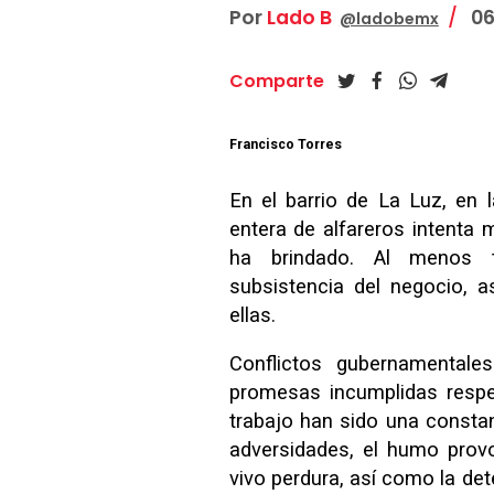
Por
Lado B
06
@ladobemx
Comparte
Francisco Torres
En el barrio de La Luz, en 
entera de alfareros intenta m
ha brindado. Al menos t
subsistencia del negocio, a
ellas.
Conflictos gubernamentale
promesas incumplidas respe
trabajo han sido una constan
adversidades, el humo provo
vivo perdura, así como la de