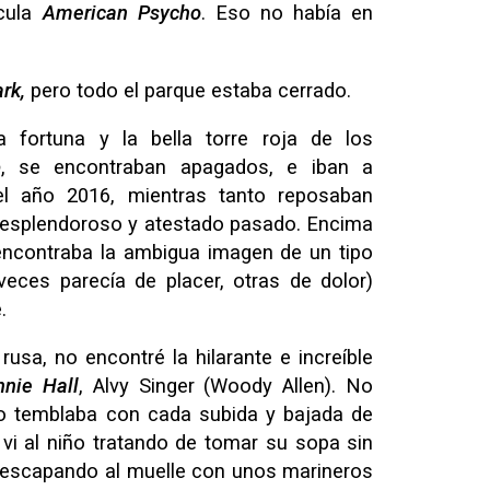
ícula
American Psycho
. Eso no había en
ark,
pero todo el parque estaba cerrado.
 fortuna y la bella torre roja de los
p
, se encontraban apagados, e iban a
el año 2016, mientras tanto reposaban
 esplendoroso y atestado pasado. Encima
encontraba la ambigua imagen de un tipo
eces parecía de placer, otras de dolor)
.
rusa, no encontré la hilarante e increíble
nnie Hall
, Alvy Singer (Woody Allen). No
do temblaba con cada subida y bajada de
o vi al niño tratando de tomar su sopa sin
i escapando al muelle con unos marineros