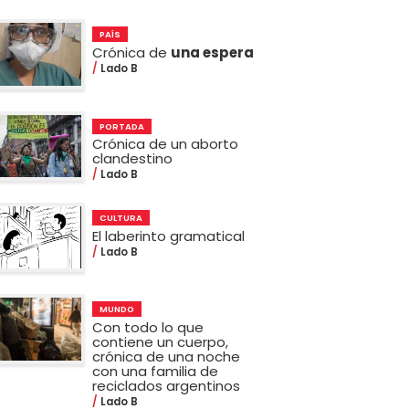
PAÍS
Crónica de
una espera
Lado B
PORTADA
Crónica de un aborto
clandestino
Lado B
CULTURA
El laberinto gramatical
Lado B
MUNDO
Con todo lo que
contiene un cuerpo,
crónica de una noche
con una familia de
reciclados argentinos
Lado B