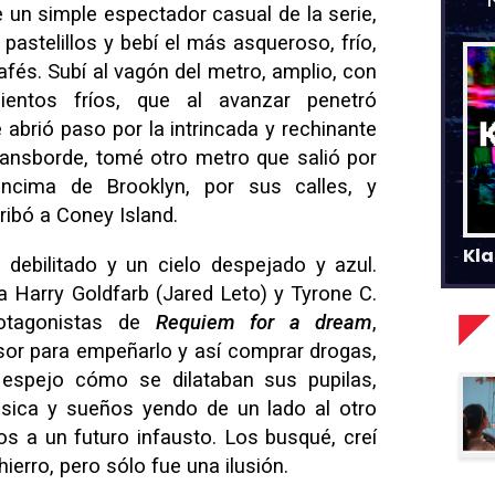
e un simple espectador casual de la serie,
pastelillos y bebí el más asqueroso, frío,
fés. Subí al vagón del metro, amplio, con
entos fríos, que al avanzar penetró
 abrió paso por la intrincada y rechinante
transborde, tomé otro metro que salió por
encima de Brooklyn, por sus calles, y
ibó a Coney Island.
Kla
 debilitado y un cielo despejado y azul.
a Harry Goldfarb (Jared Leto) y Tyrone C.
rotagonistas de
Requiem for a dream
,
sor para empeñarlo y así comprar drogas,
l espejo cómo se dilataban sus pupilas,
úsica y sueños yendo de un lado al otro
nos a un futuro infausto. Los busqué, creí
ierro, pero sólo fue una ilusión.