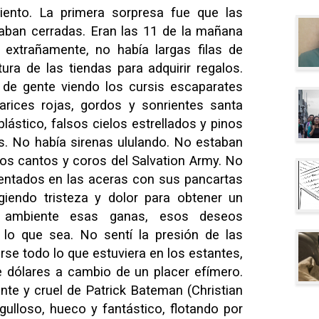
viento. La primera sorpresa fue que las
taban cerradas. Eran las 11 de la mañana
extrañamente, no había largas filas de
ra de las tiendas para adquirir regalos.
e gente viendo los cursis escaparates
arices rojas, gordos y sonrientes santa
lástico, falsos cielos estrellados y pinos
s. No había sirenas ululando. No estaban
os cantos y coros del Salvation Army. No
entados en las aceras con sus pancartas
ngiendo tristeza y dolor para obtener un
 ambiente esas ganas, esos deseos
 lo que sea. No sentí la presión de las
rse todo lo que estuviera en los estantes,
e dólares a cambio de un placer efímero.
te y cruel de Patrick Bateman (Christian
gulloso, hueco y fantástico, flotando por