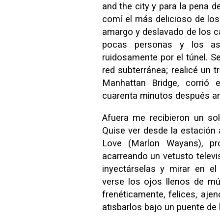
and the city y para la pena d
comí el más delicioso de los 
amargo y deslavado de los ca
pocas personas y los asi
ruidosamente por el túnel. Se
red subterránea; realicé un 
Manhattan Bridge, corrió 
cuarenta minutos después arr
Afuera me recibieron un sol
Quise ver desde la estación 
Love (Marlon Wayans), p
acarreando un vetusto televi
inyectárselas y mirar en e
verse los ojos llenos de m
frenéticamente, felices, aje
atisbarlos bajo un puente de h