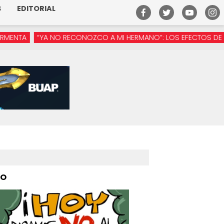
S
EDITORIAL
“YA NO RECONOZCO A MI HERMANO”: LOS EFECTOS DE LA MANÓSF
PO