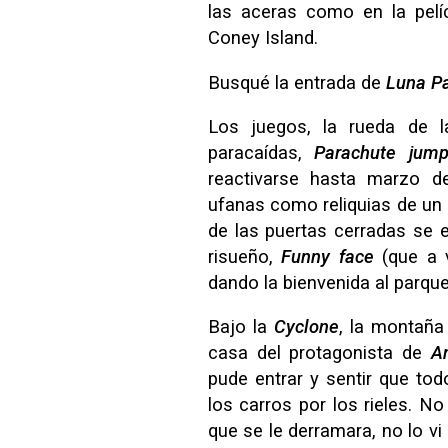
las aceras como en la pel
Coney Island.
Busqué la entrada de
Luna P
Los juegos, la rueda de la
paracaídas,
Parachute jum
reactivarse hasta marzo d
ufanas como reliquias de un
de las puertas cerradas se 
risueño,
Funny face
(que a v
dando la bienvenida al parque
Bajo la
Cyclone
, la montaña 
casa del protagonista de
A
pude entrar y sentir que to
los carros por los rieles. N
que se le derramara, no lo v