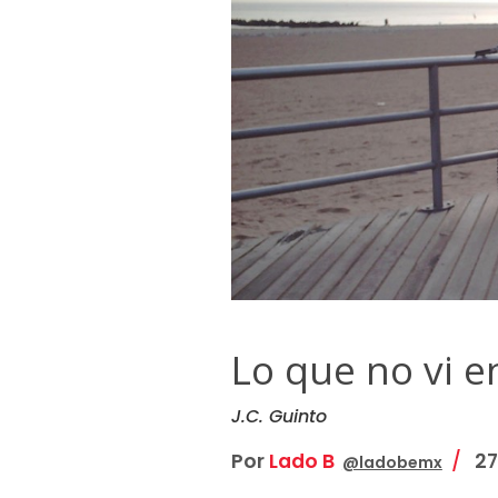
Lo que no vi e
J.C. Guinto
Por
Lado B
27
@ladobemx