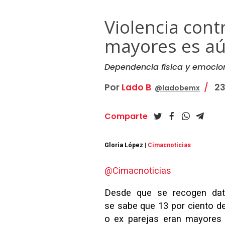
Violencia cont
mayores es aú
Dependencia física y emocion
Por
Lado B
23
@ladobemx
Comparte
Gloria López |
Cimacnoticias
@Cimacnoticias
Desde que se recogen dat
se sabe que 13 por ciento d
o ex parejas eran mayores