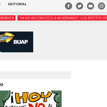
S
EDITORIAL
A NO RECONOZCO A MI HERMANO”: LOS EFECTOS DE LA MANÓSFE
PO