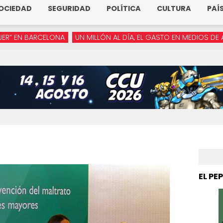
OCIEDAD
SEGURIDAD
POLÍTICA
CULTURA
PAÍ
ELONA
UN MILLÓN AL DÍA, EL GASTO EN MEDIOS DE ARMENTA
“Y
EL PE