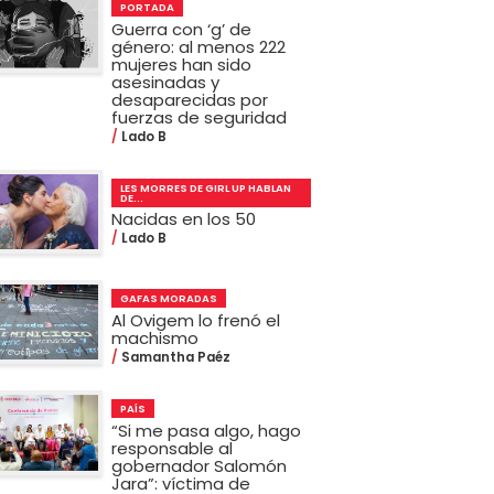
PORTADA
Guerra con ‘g’ de
género: al menos 222
mujeres han sido
asesinadas y
desaparecidas por
fuerzas de seguridad
Lado B
LES MORRES DE GIRL UP HABLAN
DE...
Nacidas en los 50
Lado B
GAFAS MORADAS
Al Ovigem lo frenó el
machismo
Samantha Paéz
PAÍS
“Si me pasa algo, hago
responsable al
gobernador Salomón
Jara”: víctima de