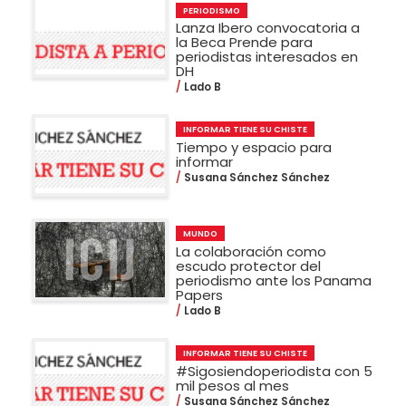
PERIODISMO
Lanza Ibero convocatoria a
la Beca Prende para
periodistas interesados en
DH
Lado B
INFORMAR TIENE SU CHISTE
Tiempo y espacio para
informar
Susana Sánchez Sánchez
MUNDO
La colaboración como
escudo protector del
periodismo ante los Panama
Papers
Lado B
INFORMAR TIENE SU CHISTE
#Sigosiendoperiodista con 5
mil pesos al mes
Susana Sánchez Sánchez