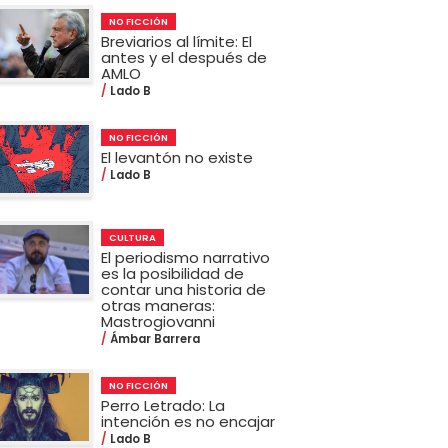
NO FICCIÓN
Breviarios al límite: El
antes y el después de
AMLO
Lado B
NO FICCIÓN
El levantón no existe
Lado B
CULTURA
El periodismo narrativo
es la posibilidad de
contar una historia de
otras maneras:
Mastrogiovanni
Ámbar Barrera
NO FICCIÓN
Perro Letrado: La
intención es no encajar
Lado B