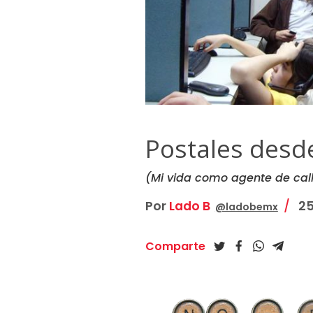
Postales desde
(Mi vida como agente de call
Por
Lado B
25
@ladobemx
Comparte