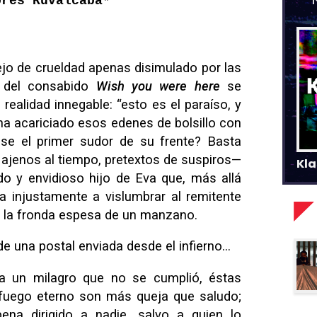
ores Ruvalcaba*
jo de crueldad apenas disimulado por las
s del consabido
Wish you were here
se
realidad innegable: “esto es el paraíso, y
 ha acariciado esos edenes de bolsillo con
ose el primer sudor de su frente? Basta
 ajenos al tiempo, pretextos de suspiros—
Kla
do y envidioso hijo de Eva que, más allá
za injustamente a vislumbrar al remitente
 la fronda espesa de un manzano.
de una postal enviada desde el infierno…
a un milagro que no se cumplió, éstas
uego eterno son más queja que saludo;
na dirigido a nadie, salvo a quien lo