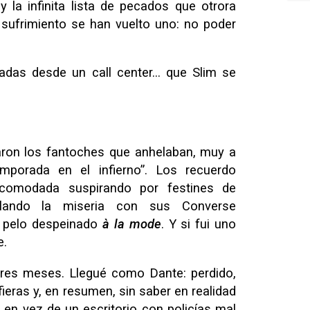
y la infinita lista de pecados que otrora
 sufrimiento se han vuelto uno: no poder
iadas desde un call center… que Slim se
taron los fantoches que anhelaban, muy a
mporada en el infierno”. Los recuerdo
comodada suspirando por festines de
lando la miseria con sus Converse
u pelo despeinado
à la mode
. Y si fui uno
e.
res meses. Llegué como Dante: perdido,
ieras y, en resumen, sin saber en realidad
en vez de un escritorio con policías mal