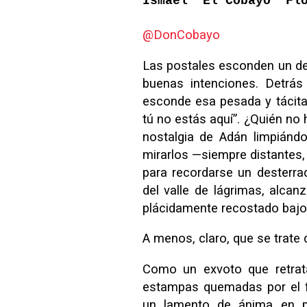
Ismael “El Cobayo” Fl
@DonCobayo
Las postales esconden un de
buenas intenciones. Detrá
esconde esa pesada y tácita 
tú no estás aquí”. ¿Quién no
nostalgia de Adán limpiánd
mirarlos —siempre distantes,
para recordarse un desterra
del valle de lágrimas, alcan
plácidamente recostado bajo
A menos, claro, que se trate 
Como un exvoto que retrat
estampas quemadas por el f
un lamento de ánima en pe