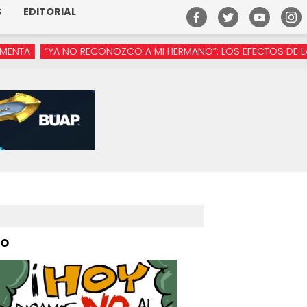
S
EDITORIAL
YA NO RECONOZCO A MI HERMANO”: LOS EFECTOS DE LA MANÓSF
PO