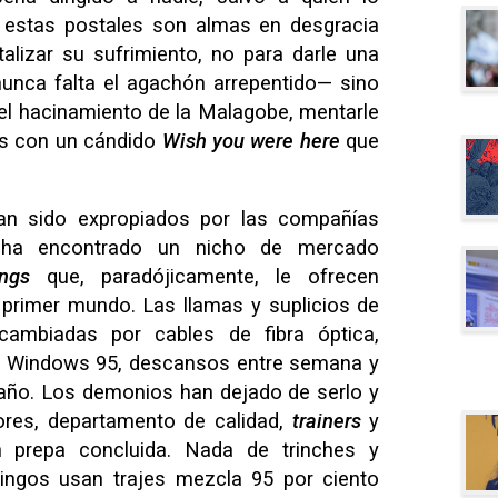
 estas postales son almas en desgracia
lizar su sufrimiento, no para darle una
unca falta el agachón arrepentido— sino
 el hacinamiento de la Malagobe, mentarle
les con un cándido
Wish you were here
que
an sido expropiados por las compañías
no ha encontrado un nicho de mercado
ings
que, paradójicamente, le ofrecen
 primer mundo. Las llamas y suplicios de
cambiadas por cables de fibra óptica,
 Windows 95, descansos entre semana y
 baño. Los demonios han dejado de serlo y
ores, departamento de calidad,
trainers
y
n prepa concluida. Nada de trinches y
pingos usan trajes mezcla 95 por ciento