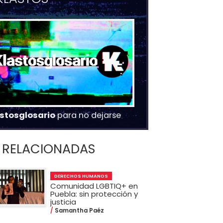
stosglosario
para no dejarse
RELACIONADAS
DERECHOS HUMANOS
Comunidad LGBTIQ+ en
Puebla: sin protección y
justicia
Samantha Paéz