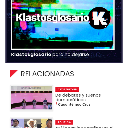
Klastosglosario
para no dejarse
RELACIONADAS
CITIZENFOUR
De debates y sueños
democráticos
Cuauhtémoc Cruz
POLÍTICA
Así llegan los candidatos al