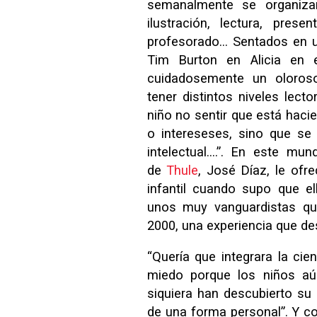
semanalmente se organizan
ilustración, lectura, pres
profesorado… Sentados en u
Tim Burton en Alicia en el
cuidadosemente un oloroso 
tener distintos niveles lect
niño no sentir que está haci
o intereseses, sino que se
intelectual….”. En este mu
de
Thule
, José Díaz, le ofr
infantil cuando supo que e
unos muy vanguardistas qu
2000, una experiencia que de
“Quería que integrara la ci
miedo porque los niños aú
siquiera han descubierto s
de una forma personal”. Y c