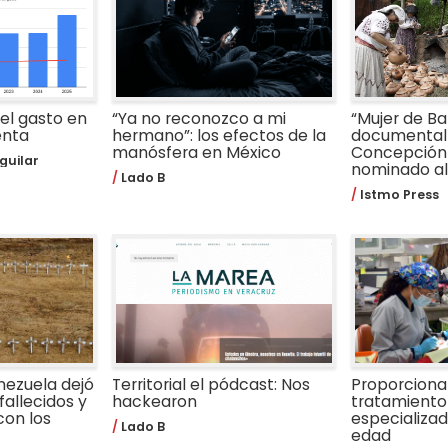
 el gasto en
“Ya no reconozco a mi
“Mujer de Bar
enta
hermano”: los efectos de la
documental 
manósfera en México
Concepción
guilar
nominado al 
Lado B
Istmo Press
nezuela dejó
Territorial el pódcast: Nos
Proporcion
fallecidos y
hackearon
tratamiento
con los
especializa
Lado B
edad