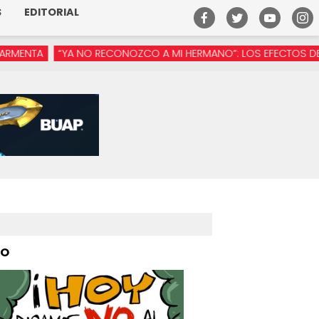
S
EDITORIAL
“YA NO RECONOZCO A MI HERMANO”: LOS EFECTOS DE LA MANÓSF
PO