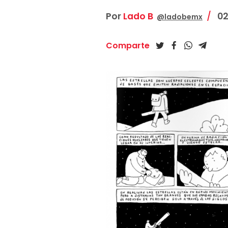
Por
Lado B
02
@ladobemx
Comparte