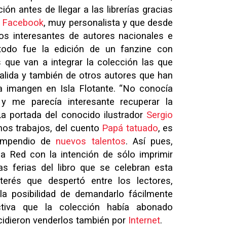
ón antes de llegar a las librerías gracias
n
Facebook
, muy personalista y que desde
jos interesantes de autores nacionales e
etodo fue la edición de un fanzine con
as que van a integrar la colección las que
alida y también de otros autores que han
na imangen en Isla Flotante. “No conocía
y me parecía interesante recuperar la
La portada del conocido ilustrador
Sergio
hos trabajos, del cuento
Papá tatuado
, es
compendio de
nuevos talentos
. Así pues,
a Red con la intención de sólo imprimir
as ferias del libro que se celebran esta
terés que despertó entre los lectores,
 la posibilidad de demandarlo fácilmente
ctiva que la colección había abonado
cidieron venderlos también por
Internet
.