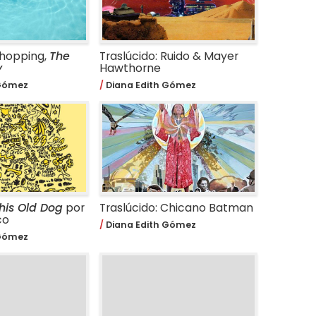
Shopping,
The
Traslúcido: Ruido & Mayer
y
Hawthorne
 Gómez
Diana Edith Gómez
his Old Dog
por
Traslúcido: Chicano Batman
co
Diana Edith Gómez
 Gómez