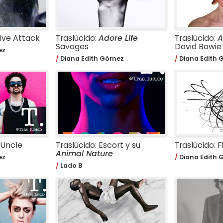
sive Attack
Traslúcido:
Adore Life
Traslúcido:
A
Savages
David Bowie
ez
Diana Edith Gómez
Diana Edith
 Uncle
Traslúcido: Escort y su
Traslúcido: F
Animal Nature
ez
Diana Edith
Lado B