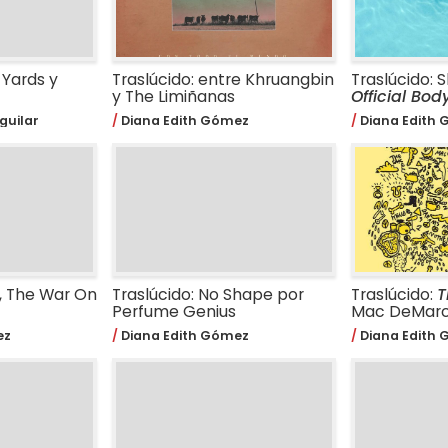
 Yards y
Traslúcido: entre Khruangbin
Traslúcido: 
y The Limiñanas
Official Bod
guilar
Diana Edith Gómez
Diana Edith
z, The War On
Traslúcido: No Shape por
Traslúcido:
T
Perfume Genius
Mac DeMar
ez
Diana Edith Gómez
Diana Edith