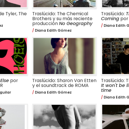
e Tyler, The
Traslúcido: The Chemical
Traslúcido:
T
Brothers y su más reciente
Coming
por 
producción
No Geography
ez
Diana Edith
Diana Edith Gómez
Else
por
Traslúcido: Sharon Van Etten
Traslúcido: T
R
y el soundtrack de ROMA
It won't be l
time
guilar
Diana Edith Gómez
Diana Edith