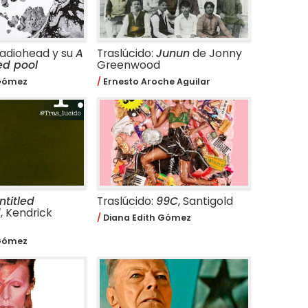
Radiohead y su
A
Traslúcido:
Junun
de Jonny
d pool
Greenwood
 Gómez
Ernesto Aroche Aguilar
ntitled
Traslúcido:
99C
, Santigold
d
, Kendrick
Diana Edith Gómez
 Gómez