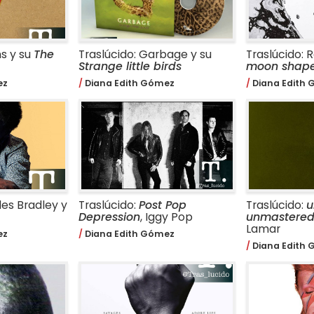
ns y su
The
Traslúcido: Garbage y su
Traslúcido: 
Strange little birds
moon shape
ez
Diana Edith Gómez
Diana Edith
les Bradley y
Traslúcido:
Post Pop
Traslúcido:
u
Depression
, Iggy Pop
unmastere
Lamar
ez
Diana Edith Gómez
Diana Edith