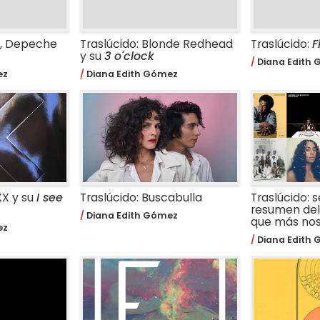
, Depeche
Traslúcido: Blonde Redhead
Traslúcido:
F
y su
3 o'clock
Diana Edith
ez
Diana Edith Gómez
XX y su
I see
Traslúcido: Buscabulla
Traslúcido: 
resumen del 
Diana Edith Gómez
que más nos
ez
Diana Edith