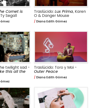
he Comet is
Traslúcido:
Lux Prima
, Karen
Ty Segall
O & Danger Mouse
 Gómez
Diana Edith Gómez
he twilight sad -
Traslúcido: Toro y Moi -
ike this all the
Outer Peace
Diana Edith Gómez
 Gómez