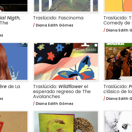
ial Nigth
,
Traslúcido: Fascinoma
Traslúcido: 
 The
Comedy de 
Diana Edith Gómez
Diana Edith
ez
ère
de La
Traslúcido:
Wildflower
el
Traslúcido:
P
esperado regreso de The
clásico de l
Avalanches
ez
Diana Edith
Diana Edith Gómez