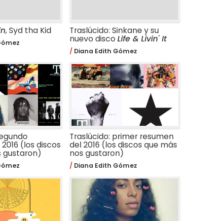
in
, Syd tha Kid
Traslúcido: Sinkane y su
nuevo disco
Life & Livin' It
 Gómez
Diana Edith Gómez
segundo
Traslúcido: primer resumen
2016 (los discos
del 2016 (los discos que más
 gustaron)
nos gustaron)
 Gómez
Diana Edith Gómez