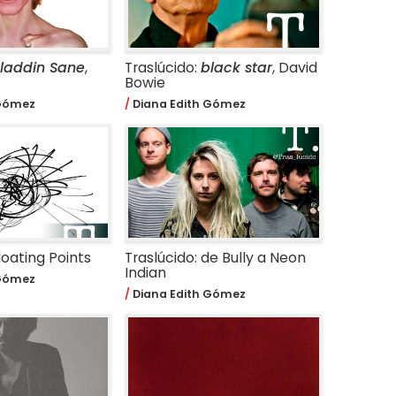
laddin Sane
,
Traslúcido:
black star
, David
Bowie
 Gómez
Diana Edith Gómez
loating Points
Traslúcido: de Bully a Neon
Indian
 Gómez
Diana Edith Gómez