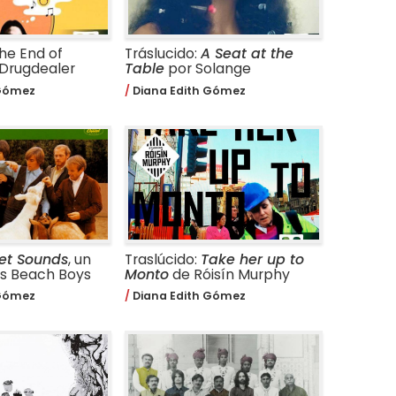
The End of
Tráslucido:
A Seat at the
Drugdealer
Table
por Solange
 Gómez
Diana Edith Gómez
et Sounds
, un
Traslúcido:
Take her up to
os Beach Boys
Monto
de Róisín Murphy
 Gómez
Diana Edith Gómez