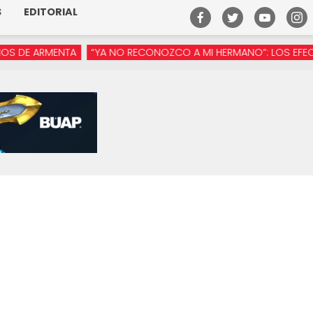
S
EDITORIAL
 ARMENTA
“YA NO RECONOZCO A MI HERMANO”: LOS EFECTOS D