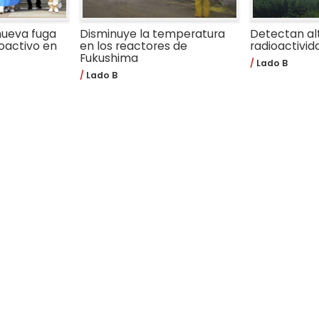
nueva fuga
Disminuye la temperatura
Detectan alt
ioactivo en
en los reactores de
radioactivi
Fukushima
Lado B
Lado B