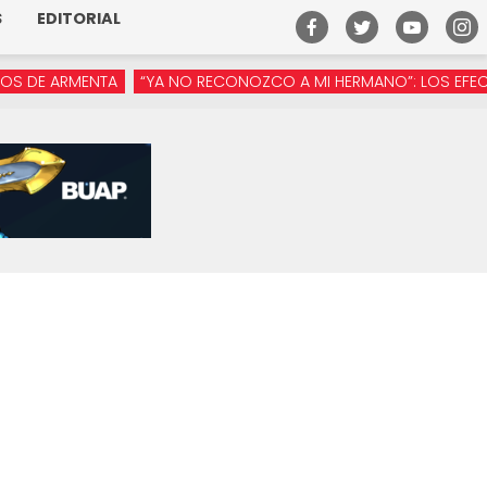
S
EDITORIAL
 ARMENTA
“YA NO RECONOZCO A MI HERMANO”: LOS EFECTOS DE