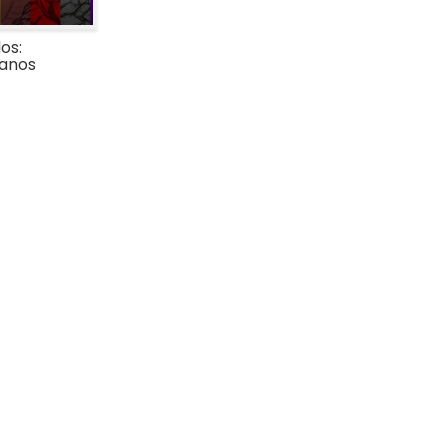
os:
lanos