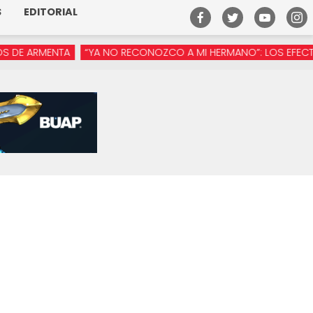
S
EDITORIAL
ARMENTA
“YA NO RECONOZCO A MI HERMANO”: LOS EFECTOS DE 