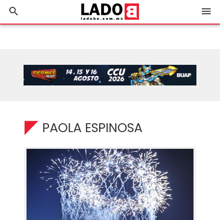
search
menu
PAOLA ESPINOSA