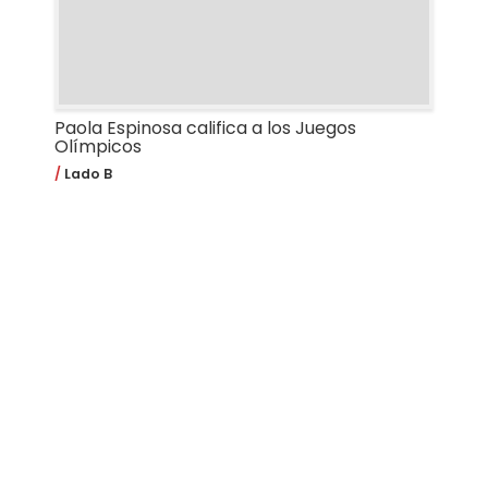
Paola Espinosa califica a los Juegos
Olímpicos
Lado B