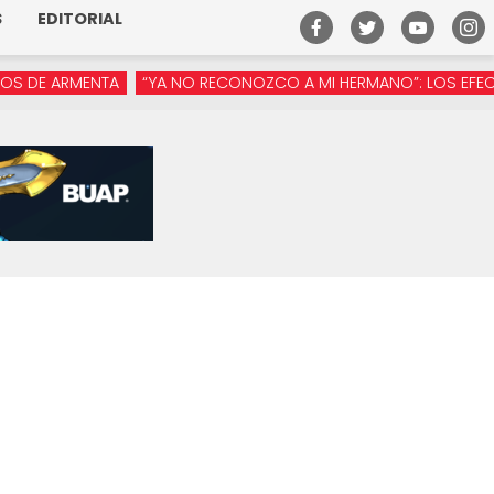
S
EDITORIAL
 ARMENTA
“YA NO RECONOZCO A MI HERMANO”: LOS EFECTOS DE