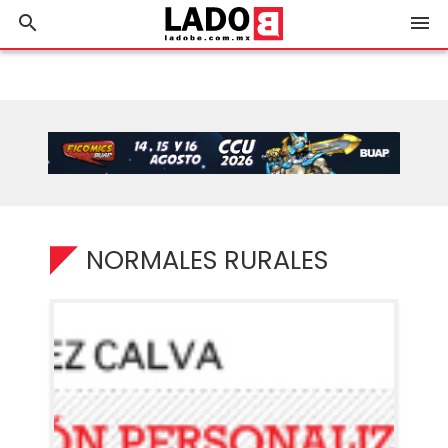
search
menu
NORMALES RURALES