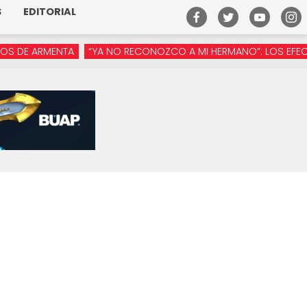
S
EDITORIAL
 ARMENTA
“YA NO RECONOZCO A MI HERMANO”: LOS EFECTOS DE