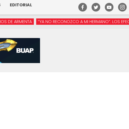
S
EDITORIAL
 ARMENTA
“YA NO RECONOZCO A MI HERMANO”: LOS EFECTOS D