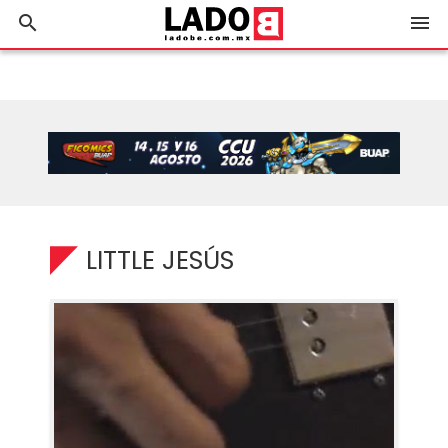
search
menu
LITTLE JESÚS