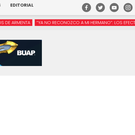
S
EDITORIAL
ARMENTA
“YA NO RECONOZCO A MI HERMANO”: LOS EFECTOS DE 