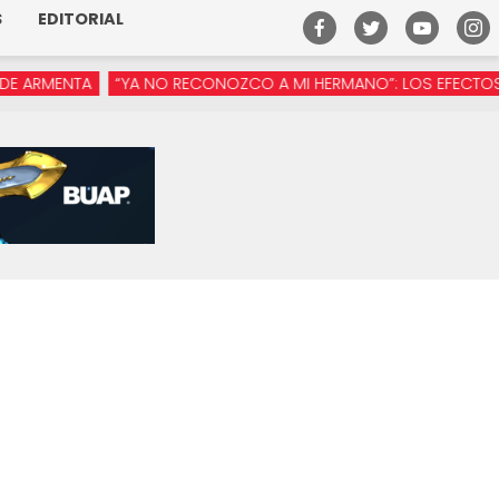
S
EDITORIAL
RMENTA
“YA NO RECONOZCO A MI HERMANO”: LOS EFECTOS DE 