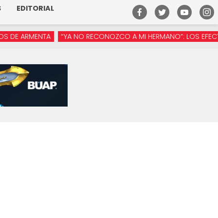
S
EDITORIAL
 ARMENTA
“YA NO RECONOZCO A MI HERMANO”: LOS EFECTOS DE