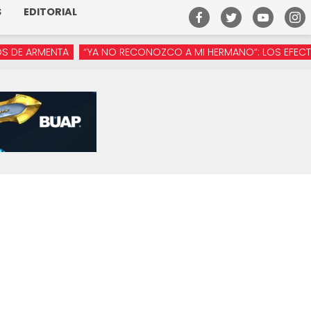
S
EDITORIAL
ARMENTA
“YA NO RECONOZCO A MI HERMANO”: LOS EFECTOS DE 