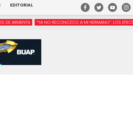
S
EDITORIAL
ARMENTA
“YA NO RECONOZCO A MI HERMANO”: LOS EFECTOS DE 