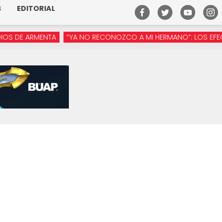
S
EDITORIAL
E ARMENTA
“YA NO RECONOZCO A MI HERMANO”: LOS EFECTOS D