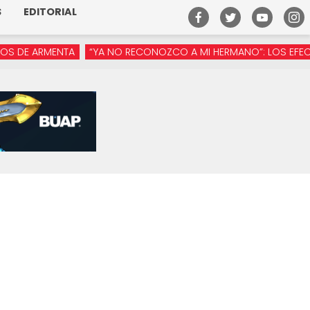
S
EDITORIAL
 ARMENTA
“YA NO RECONOZCO A MI HERMANO”: LOS EFECTOS DE