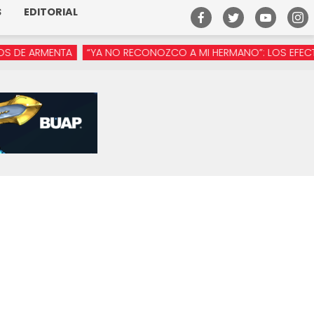
S
EDITORIAL
E ARMENTA
“YA NO RECONOZCO A MI HERMANO”: LOS EFECTOS D