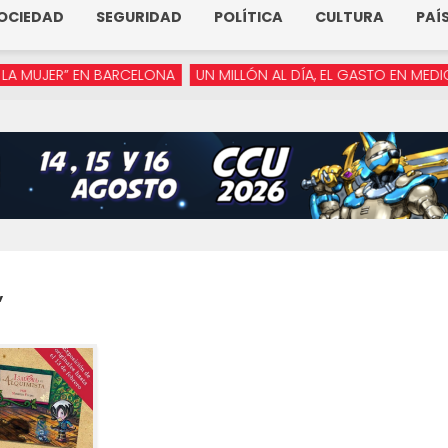
OCIEDAD
SEGURIDAD
POLÍTICA
CULTURA
PAÍ
UJER” EN BARCELONA
UN MILLÓN AL DÍA, EL GASTO EN MEDIOS D
”