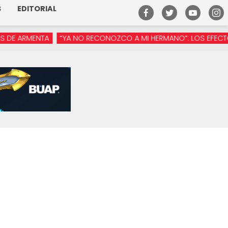
S
EDITORIAL
RMENTA
“YA NO RECONOZCO A MI HERMANO”: LOS EFECTOS DE 