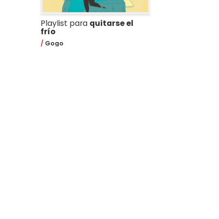
Playlist para
quitarse el
frío
Gogo