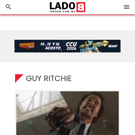
search
menu
GUY RITCHIE